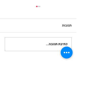
תגובות
אהבה מביאה אהבה
כתיבת תגובה...
בואו נהיה בקשר!
בואו להיות הראשונים ששומעים על ימים
מרוכזים, מבצעים ולקבל טיפים שווים לצילום
בסמארטפון.