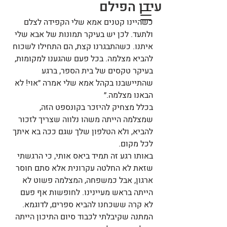
עידן הפילם
כשהיינו קטנים אמא שלי הקפידה לצלם 
ולתעד. לכן יש בעיקר תמונות של אבא שלי 
איתנו. כשהתבגרנו קצת, הם התחילו לשכוח 
להביא מצלמה. בכל פעם שהגענו למקומות, 
בעיקר טקסים של בית הספר, ברגע 
שהתיישבנו בקהל אמא שלי אמרה ״אוי! לא 
הבאנו מצלמה.״ 
בכלל מצחיק להיזכר בקונספט הזה, 
שמצלמה הייתה משהו נלווה שצריך לזכור 
להביא, ולא הטלפון שלך שגם ככה בא איתך 
לכל מקום.
באותו רגע זה תמיד ביאס אותי, כי הרגשתי 
שזאת לא החלטה עקרונית אלא סתם חוסר 
ארגון, אבל כמשפחה, המצלמה פשוט לא 
הייתה בראש מעיינינו. לחופשות אף פעם 
לא קרה ששכחנו להביא ספרים, לדוגמא. 
המתנה שקיבלתי לכבוד סיום התיכון הייתה 