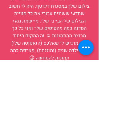
צילום שלך במסגרת דיגיטף. היה לי חשוב
שתדעי ששינית עבורי את כל חוויית
הצילום של הבייבי שלי. מיישמת מאז
הסדנה כמה מהטיפים שלך ואני כל כך
מרוצה מהתמונות ☺️ זה המקום היחיד
שבו מרגיש לי שאלכס (הזאטוטה שלי)
אינה ילדה שניה (ומוזנחת). מצרפת כמה
תמונות להמחשה 😉
המון המון תודה, עבורי הסדנה שלך
איפשרה שינוי של ממש לטובה 🙏🏻״