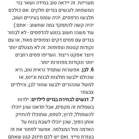
מעניינת. זה ייראה טוב במידה ושאר בני 
המשפחה לובשים בגדים חלקים. אם כולכם 
תלבשו הדפסים, יהיה עומס בעיניים ושוב, 
יהיה קשה להתמקד במה שחשוב - אתם:)
עוד משהו חשוב בנוגע להדפסים - לא לבחור 
בגדים עם פסים דקים וצפופים מאוד, או עם 
נקודות קטנות וצפופות. זה לא מצטלם יותר 
ויוצר אפקט ריצוד. העדיפו פסים רחבים 
יותר ונקודות מפוזרות יותר.
6. לבן.
 אפשרות שתמיד נראית טוב, היא 
שכולם ילבשו חולצות לבנות וג׳ינס, או 
למשל שההורים ילבשו שחור לבן, והילדים 
צבעוני.
7. דגשים לבחירת בגדים לילדים:
 ילדות 
בשמלות זה מקסים, אבל תדאגו שהן יוכלו 
להשתולל, לרוץ, לטפס, שתוכלו להחזיק 
אותן הפוך, שהן יוכלו לשבת בנוח על 
האדמה מול המצלמה. אפשר לפתור את זה 
בעזרת טייץ. ואם יש לכם תינוק קטן שאתם 