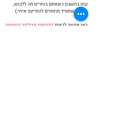
קחו בחשבון כשאתם בוחרים מה ללבוש, 
וכמובן שתמיד מוזמנים להתייעץ איתי:)
כאן אפשר לראות 
דוגמאות מצילומי משפחה
שלחו לי הודעה
 לפרטים נוספים ולקביעת 
יום צילומי המשפחה שלכם:)
צילום
צילומי משפחה
מה ללבוש
פוסטים אחרונים
הצג הכול